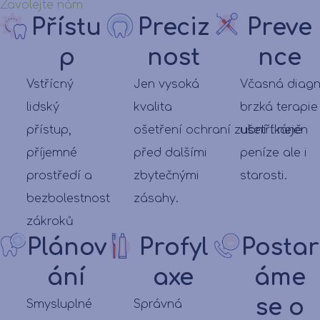
Zavolejte nám
Přístu
Preciz
Preve
p
nost
nce
Vstřícný
Jen vysoká
Včasná diag
lidský
kvalita
brzká terapi
přístup,
ošetření ochraní zubní tkáně
ušetří nejen
příjemné
před dalšími
peníze ale i
prostředí a
zbytečnými
starosti.
bezbolestnost
zásahy.
zákroků
Plánov
Profyl
Postar
ání
axe
áme
se o
Smysluplné
Správná