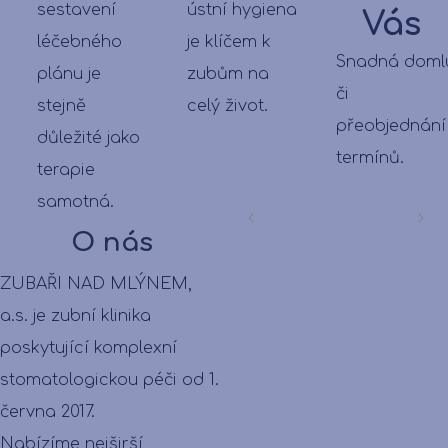
sestavení
ústní hygiena
Vás
léčebného
je klíčem k
Snadná doml
plánu je
zubům na
či
stejně
celý život.
přeobjednání
důležité jako
termínů.
terapie
samotná.
O nás
ZUBAŘI NAD MLÝNEM,
a.s. je zubní klinika
poskytující komplexní
stomatologickou péči od 1.
června 2017.
Nabízíme nejširší