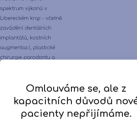
spektrum výkonů v
Libereckém kraji - včetně
zavádění dentálních
implantátů, kostních
augmentací, plastické
chirurgie parodontu a
celkových esteticko-
funkčních rehabilitací.
Omlouváme se, ale z
Použití lupových brýlí a
operačních mikroskopů ve
kapacitních důvodů nov
všech ordinacích při všech
pacienty nepřijímáme.
fázích ošetření je
samozřejmostí. Naší
prioritou je spolehlivé