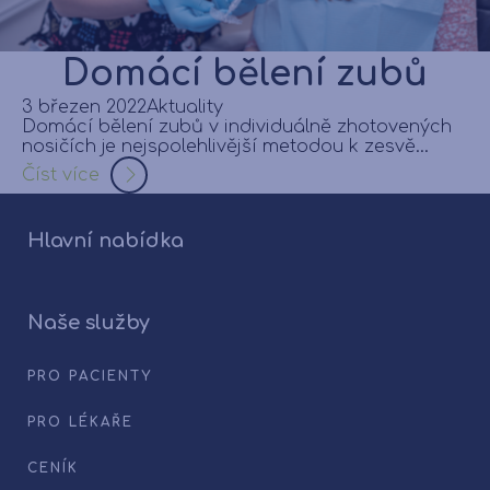
Domácí bělení zubů
3 březen 2022
Aktuality
Domácí bělení zubů v individuálně zhotovených
nosičích je nejspolehlivější metodou k zesvě...
Číst více
Hlavní nabídka
Naše služby
PRO PACIENTY
PRO LÉKAŘE
CENÍK