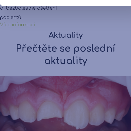
a bezbolestné ošetření
pacientů.
Více informací
Aktuality
Přečtěte se poslední
aktuality