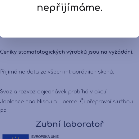
Pokud máte zájem s naší laboratoří spolupracovat
nepřijímáme.
pište na
La.mlyn.zubni.laborator@gmail.com
.
Tel.: +420 702 025 605
Ceníky stomatologických výrobků jsou na vyžádání.
Přijímáme data ze všech intraorálních skenů.
Svoz a rozvoz objednávek probíhá v okolí
Jablonce nad Nisou a Liberce. Či přepravní službou
PPL.
Zubní laboratoř