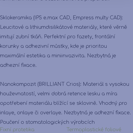
Sklokeramika (IPS e.max CAD, Empress multy CAD):
Leucitové a lithiumdisilikátové materiály, které věrně
imitují zubní tkáň. Perfektní pro fazety, frontální
korunky a adhezivní můstky, kde je prioritou
maximální estetika a miniinvazivita. Nezbytná je
adhezní fixace.
Nanokompozit (BRILLIANT Crios): Materiál s vysokou
houževnatostí, velmi dobrá retence lesku a míra
opotřebení materiálu blížící se sklovině. Vhodný pro
inlaye, onlaye či overlaye. Nezbytná je adhezní fixace.
Poučení o stomatologických výrobcích
Fixní protetika
Termoplastické foliové