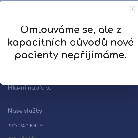
se změnou VDO
Omlouváme se, ale z
Extrakce zubů
kapacitních důvodů nové
pacienty nepřijímáme.
[forms ID=2]
Hlavní nabídka
Naše služby
PRO PACIENTY