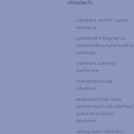
oblastech:
ošetření vnitřní i zevní
resorpce
odstranění fragmentu
zalomeného kořenového
nástroje
ošetření zcestné
perforace
reendodontické
ošetření
endodontické nebo
reendodontické ošetření
zubů se složitou
anatomií
retrográdní ošetření