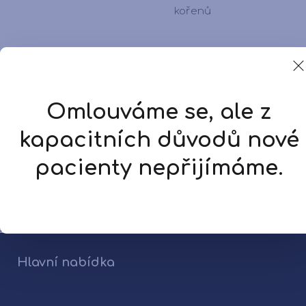
kořenů
V případě nepříznivého či
neošetřitelného stavu
Omlouváme se, ale z
inkriminovaného zubu, je
kapacitních důvodů nové
pacientům navrženo
pacienty nepřijímáme.
alternativní
(implantologické) řešení
daného defektu.
[forms ID=2]
Hlavní nabídka