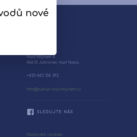
ůvodů nové
Kontakt
Nad Mlýnem 4
466 01 Jablonec nad Nisou
+420 483 318 392
info@zubari-nad-mlynem.cz
SLEDUJTE NÁS
Nastavení cookies