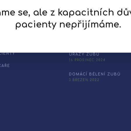
e se, ale z kapacitních d
pacienty nepřijímáme.
lužby
Poslední aktuality
CIENTY
ÚRAZY ZUBŮ
16 PROSINEC 2024
KAŘE
DOMÁCÍ BĚLENÍ ZUBŮ
3 BŘEZEN 2022