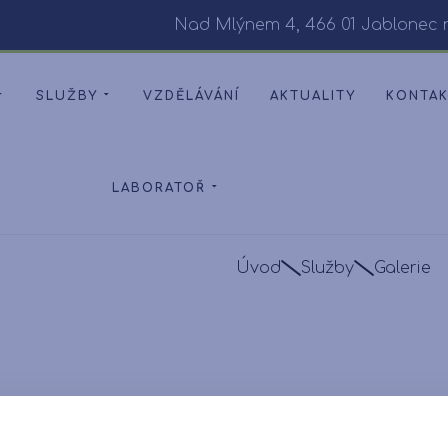
Nad Mlýnem 4, 466 01 Jablonec 
SLUŽBY
VZDĚLÁVÁNÍ
AKTUALITY
KONTA
LABORATOŘ
Úvod
Služby
Galerie