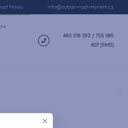
nad Nisou
info@zubari-nad-mlynem.cz
KTY
483 318 392 / 725 085
807 (SMS)