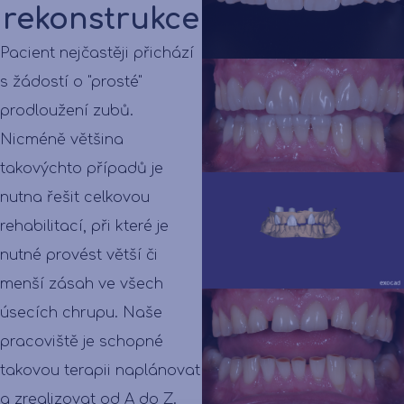
rekonstrukce
Pacient nejčastěji přichází
s žádostí o "prosté"
prodloužení zubů.
Nicméně většina
takovýchto případů je
nutna řešit celkovou
rehabilitací, při které je
nutné provést větší či
menší zásah ve všech
úsecích chrupu. Naše
pracoviště je schopné
takovou terapii naplánovat
a zrealizovat od A do Z.