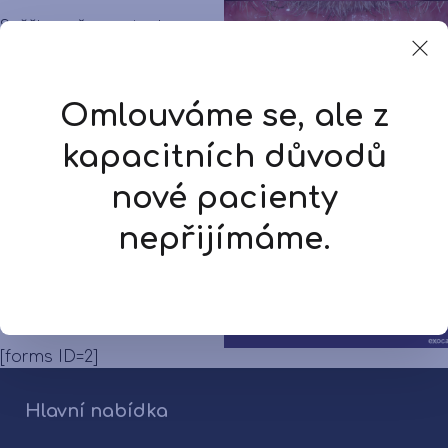
Svěřte vaše pacienty s
potřebou náročné
estetickou funkční
Omlouváme se, ale z
rehabilitace do naší péče.
kapacitních důvodů
nové pacienty
nepřijímáme.
[forms ID=2]
Hlavní nabídka