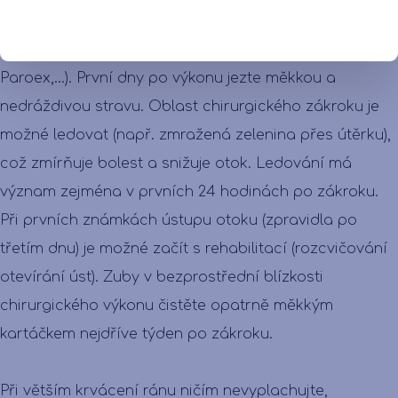
heřmánek) či komerčně dostupné ústní vody s
obsahem 0,2% Chlorhexidinu (Curasept, Corsodil,
Paroex,...). První dny po výkonu jezte měkkou a
nedráždivou stravu. Oblast chirurgického zákroku je
možné ledovat (např. zmražená zelenina přes útěrku),
což zmírňuje bolest a snižuje otok. Ledování má
význam zejména v prvních 24 hodinách po zákroku.
Při prvních známkách ústupu otoku (zpravidla po
třetím dnu) je možné začít s rehabilitací (rozcvičování
otevírání úst). Zuby v bezprostřední blízkosti
chirurgického výkonu čistěte opatrně měkkým
kartáčkem nejdříve týden po zákroku.
Při větším krvácení ránu ničím nevyplachujte,