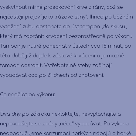
vyskytnout mírné prosakování krve z rány, což se
nejčastěji projeví jako „růžové sliny“. Ihned po běžném
vytažení zubu dostanete do úst tampon „do skusu“,
který má zabránit krvácení bezprostředně po výkonu.
Tampon je nutné ponechat v ústech cca 15 minut, po
této době již dojde k zástavě krvácení a je možné
tampon odsranit. Vstřebatelné stehy začínají
vypadávat cca po 21 dnech od zhotovení.
Co nedělat po výkonu:
Dva dny po zákroku nekloktejte, nevyplachujte a
nepokoušejte se z rány „něco“ vycucávat. Po výkonu
nedoporučujeme konzumaci horkých nápojů a horké