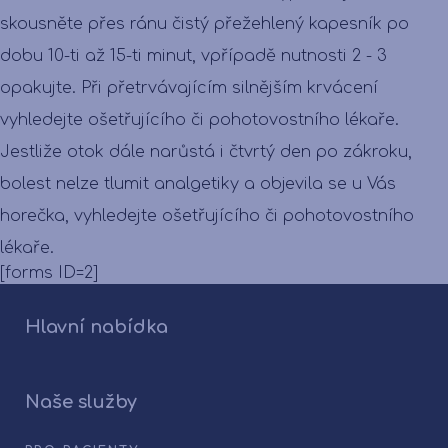
skousněte přes ránu čistý přežehlený kapesník po
dobu 10-ti až 15-ti minut, vpřípadě nutnosti 2 - 3
opakujte. Při přetrvávajícím silnějším krvácení
vyhledejte ošetřujícího či pohotovostního lékaře.
Jestliže otok dále narůstá i čtvrtý den po zákroku,
bolest nelze tlumit analgetiky a objevila se u Vás
horečka, vyhledejte ošetřujícího či pohotovostního
lékaře.
[forms ID=2]
Hlavní nabídka
Naše služby