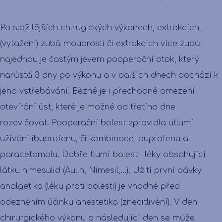
Po složitějších chirugických výkonech, extrakcích
(vytažení) zubů moudrosti či extrakcích více zubů
najednou je častým jevem pooperační otok, který
narůstá 3 dny po výkonu a v dalších dnech dochází k
jeho vstřebávání. Běžné je i přechodné omezení
otevírání úst, které je možné od třetího dne
rozcvičovat. Pooperační bolest zpravidla utlumí
užívání ibuprofenu, či kombinace ibuprofenu a
paracetamolu. Dobře tlumí bolest i léky obsahující
látku nimesulid (Aulin, Nimesil,...). Užití první dávky
analgetika (léku proti bolesti) je vhodné před
odezněním účinku anestetika (znecitlivění). V den
chirurgického výkonu a následující den se může